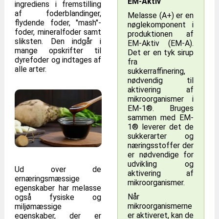
EM-Aktiv
ingrediens i fremstilling
af foderblandinger,
Melasse (A+) er en
flydende foder, "mash"-
nøglekomponent i
foder, mineralfoder samt
produktionen af
sliksten. Den indgår i
EM-Aktiv (EM-A).
mange opskrifter til
Det er en tyk sirup
dyrefoder og indtages af
fra
alle arter.
sukkerraffinering,
nødvendig til
aktivering af
mikroorganismer i
EM-1®. Bruges
sammen med EM-
1® leverer det de
sukkerarter og
næringsstoffer der
er nødvendige for
udvikling og
Ud over de
aktivering af
ernæringsmæssige
mikroorganismer.
egenskaber har melasse
Når
også fysiske og
mikroorganismerne
miljømæssige
er aktiveret, kan de
egenskaber, der er