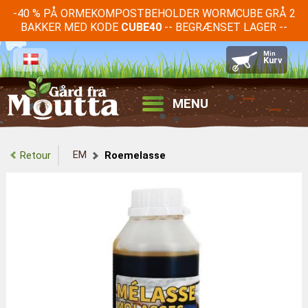
-40 % PÅ ORMEKOMPOSTBEHOLDER WORMCUBE GRÅ 2
BAKKER MED KODE
-- BEGRÆNSET LAGER --
CUBE40
MENU
EM
Retour
Roemelasse