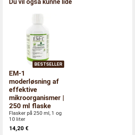
Du vil også kunne lide
Reference
MELASSE/250ML
StØrrelse
250 ml flaske
Vægt
300 gram
BESTSELLER
EM-1
moderløsning af
effektive
mikroorganismer |
250 ml flaske
Flasker på 250 ml, 1 og
10 liter
14,20 €