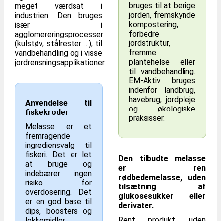
bruges til at berige
meget værdsat i
jorden, fremskynde
industrien. Den bruges
kompostering,
især i
forbedre
agglomereringsprocesser
jordstruktur,
(kulstøv, stålrester ...), til
fremme
vandbehandling og i visse
plantehelse eller
jordrensningsapplikationer.
til vandbehandling.
EM-Aktiv bruges
indenfor landbrug,
havebrug, jordpleje
Anvendelse til
og økologiske
fiskekroder
praksisser.
Melasse er et
fremragende
ingrediensvalg til
fiskeri. Det er let
Den tilbudte melasse
at bruge og
er ren
indebærer ingen
rødbedemelasse, uden
risiko for
tilsætning af
overdosering. Det
glukosesukker eller
er en god base til
derivater.
dips, boosters og
Rent produkt, uden
lokkemidler.