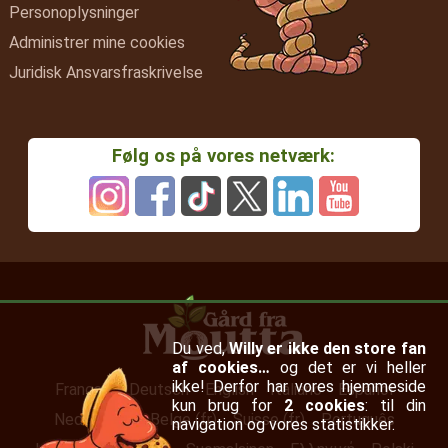
Personoplysninger
Administrer mine cookies
Juridisk Ansvarsfraskrivelse
Følg os på vores netværk:
Du ved,
Willy er ikke den store fan
af cookies…
og det er vi heller
ikke! Derfor har vores hjemmeside
Français
Deutsch
English
Italiano
Español
kun brug for
2 cookies
: til din
Nederlands
Belge (fr)
Suisse (fr)
Português
navigation og vores statistikker.