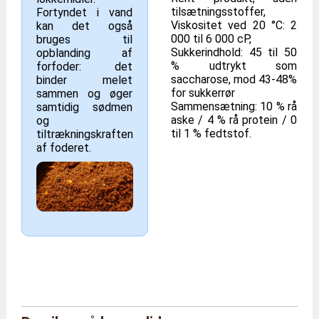
tilsætningsstoffer,
Fortyndet i vand
Viskositet ved 20 °C: 2
kan det også
000 til 6 000 cP,
bruges til
Sukkerindhold: 45 til 50
opblanding af
% udtrykt som
forfoder: det
saccharose, mod 43-48%
binder melet
for sukkerrør
sammen og øger
Sammensætning: 10 % rå
samtidig sødmen
aske / 4 % rå protein / 0
og
til 1 % fedtstof.
tiltrækningskraften
af foderet.
Mærke
Gård fra Moutta