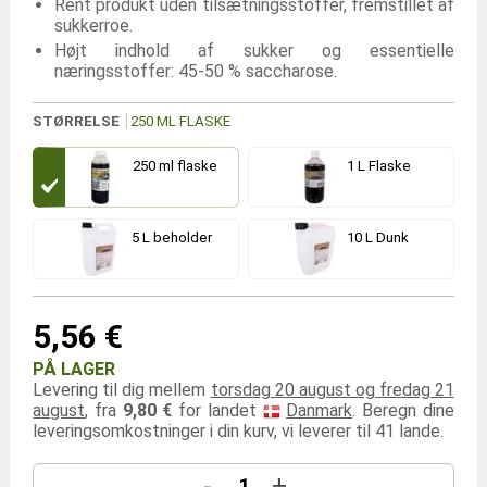
Rent produkt uden tilsætningsstoffer, fremstillet af
sukkerroe.
Højt indhold af sukker og essentielle
næringsstoffer: 45-50 % saccharose.
STØRRELSE
250 ML FLASKE
250 ml flaske
1 L Flaske
5 L beholder
10 L Dunk
5,56 €
PÅ LAGER
Levering til dig mellem
torsdag 20 august og fredag 21
august
, fra
9,80 €
for landet
Danmark
. Beregn dine
leveringsomkostninger i din kurv, vi leverer til 41 lande.
-
+