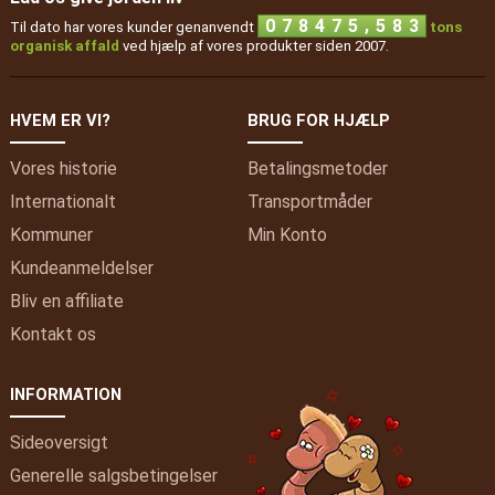
,
0
7
8
4
7
5
5
8
3
Til dato har vores kunder genanvendt
tons
organisk affald
ved hjælp af vores produkter siden 2007.
HVEM ER VI?
BRUG FOR HJÆLP
Vores historie
Betalingsmetoder
Internationalt
Transportmåder
Kommuner
Min
Konto
Kundeanmeldelser
Bliv en affiliate
Kontakt os
INFORMATION
Sideoversigt
Generelle salgsbetingelser