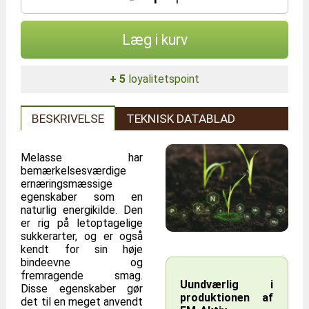
Læg i kurv
+ 5
loyalitetspoint
BESKRIVELSE
TEKNISK DATABLAD
Melasse har
bemærkelsesværdige
ernæringsmæssige
egenskaber som en
naturlig energikilde. Den
er rig på letoptagelige
sukkerarter, og er også
kendt for sin høje
bindeevne og
fremragende smag.
Uundværlig i
Disse egenskaber gør
produktionen af
det til en meget anvendt