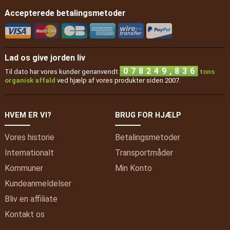
Accepterede betalingsmetoder
Lad os give jorden liv
,
0
7
8
2
4
9
8
3
6
Til dato har vores kunder genanvendt
tons
organisk affald
ved hjælp af vores produkter siden 2007.
HVEM ER VI?
BRUG FOR HJÆLP
Vores historie
Betalingsmetoder
Internationalt
Transportmåder
Kommuner
Min
Konto
Kundeanmeldelser
Bliv en affiliate
Kontakt os