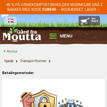
-40 % PÅ ORMEKOMPOSTBEHOLDER WORMCUBE GRÅ 2
BAKKER MED KODE
-- BEGRÆNSET LAGER --
CUBE40
MENU
Retour
hjaelp
Transportformer
Betalingsmetoder