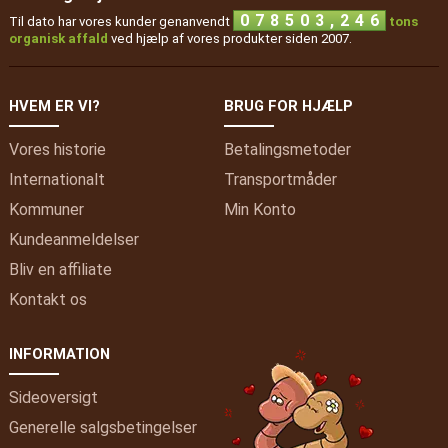
,
0
7
8
5
0
3
2
4
6
Til dato har vores kunder genanvendt
tons
organisk affald
ved hjælp af vores produkter siden 2007.
HVEM ER VI?
BRUG FOR HJÆLP
Vores historie
Betalingsmetoder
Internationalt
Transportmåder
Kommuner
Min
Konto
Kundeanmeldelser
Bliv en affiliate
Kontakt os
INFORMATION
Sideoversigt
Generelle salgsbetingelser