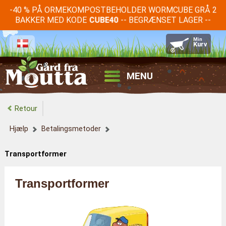
-40 % PÅ ORMEKOMPOSTBEHOLDER WORMCUBE GRÅ 2
BAKKER MED KODE
-- BEGRÆNSET LAGER --
CUBE40
MENU
Retour
Hjælp
Betalingsmetoder
Transportformer
Transportformer