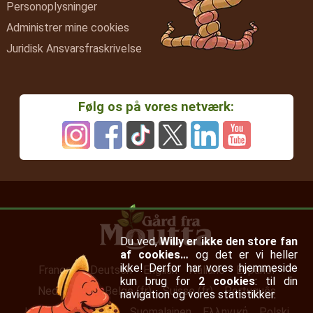
Personoplysninger
Administrer mine cookies
Juridisk Ansvarsfraskrivelse
Følg os på vores netværk:
Du ved,
Willy er ikke den store fan
af cookies…
og det er vi heller
ikke! Derfor har vores hjemmeside
Français
Deutsch
English
Italiano
Español
kun brug for
2 cookies
: til din
Nederlands
Belge (fr)
Suisse (fr)
Português
navigation og vores statistikker.
Irish (en)
Svenska
Suomalainen
Ελληνική
Polski