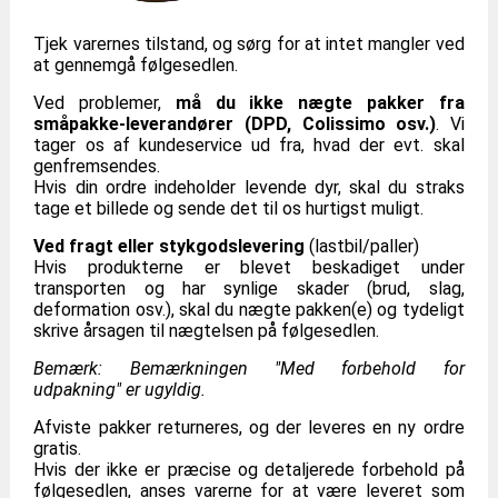
Tjek varernes tilstand, og sørg for at intet mangler ved
at gennemgå følgesedlen.
Ved problemer,
må du ikke nægte pakker fra
småpakke-leverandører (DPD, Colissimo osv.)
. Vi
tager os af kundeservice ud fra, hvad der evt. skal
genfremsendes.
Hvis din ordre indeholder levende dyr, skal du straks
tage et billede og sende det til os hurtigst muligt.
Ved fragt eller stykgodslevering
(lastbil/paller)
Hvis produkterne er blevet beskadiget under
transporten og har synlige skader (brud, slag,
deformation osv.), skal du nægte pakken(e) og tydeligt
skrive årsagen til nægtelsen på følgesedlen.
Bemærk: Bemærkningen "Med forbehold for
udpakning" er ugyldig.
Afviste pakker returneres, og der leveres en ny ordre
gratis.
Hvis der ikke er præcise og detaljerede forbehold på
følgesedlen, anses varerne for at være leveret som