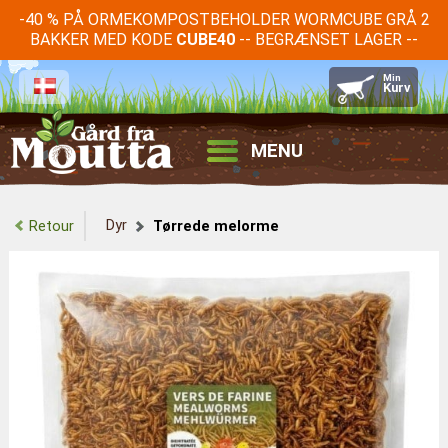
-40 % PÅ ORMEKOMPOSTBEHOLDER WORMCUBE GRÅ 2
BAKKER MED KODE
-- BEGRÆNSET LAGER --
CUBE40
MENU
Dyr
Retour
Tørrede melorme