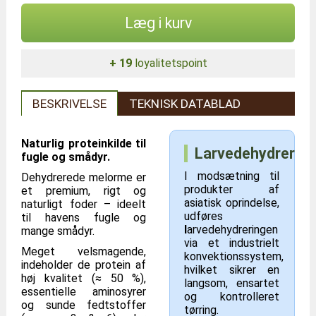
Læg i kurv
+ 19
loyalitetspoint
BESKRIVELSE
TEKNISK DATABLAD
Naturlig proteinkilde til
Larvedehydrering
fugle og smådyr.
I modsætning til
Dehydrerede melorme er
produkter af
et premium, rigt og
asiatisk oprindelse,
naturligt foder – ideelt
udføres
til havens fugle og
l
arvedehydreringen
mange smådyr.
via et industrielt
Meget velsmagende,
konvektionssystem,
indeholder de protein af
hvilket sikrer en
høj kvalitet (≈ 50 %),
langsom, ensartet
essentielle aminosyrer
og kontrolleret
og sunde fedtstoffer
tørring.