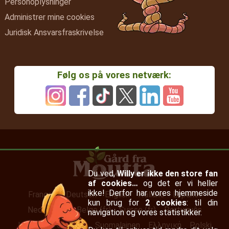
Personoplysninger
Administrer mine cookies
Juridisk Ansvarsfraskrivelse
Følg os på vores netværk:
Du ved,
Willy er ikke den store fan
af cookies…
og det er vi heller
ikke! Derfor har vores hjemmeside
Français
Deutsch
English
Italiano
Español
kun brug for
2 cookies
: til din
Nederlands
Belge (fr)
Suisse (fr)
Português
navigation og vores statistikker.
Irish (en)
Svenska
Suomalainen
Ελληνική
Polski