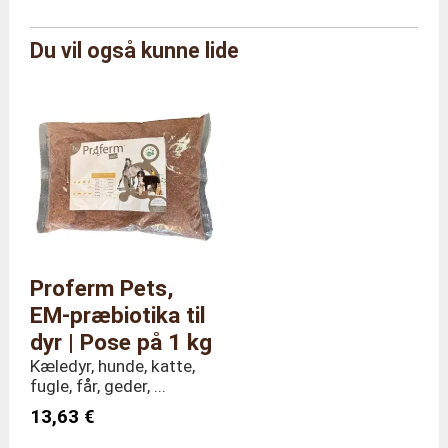
Mærke
Gård fra Moutta
Du vil også kunne lide
Reference
VERSF/1
StØrrelse
Pose på 1 kg
Samlede
Længde 35 x Dybde 5 x
dimensioner
Højde 35 cm
Vægt
1,0 kilo
Proferm Pets,
EM-præbiotika til
dyr | Pose på 1 kg
Kæledyr, hunde, katte,
fugle, får, geder, ...
13,63 €