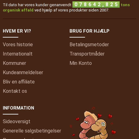
,
0
7
8
6
4
2
8
2
5
Til dato har vores kunder genanvendt
tons
organisk affald
ved hjælp af vores produkter siden 2007.
HVEM ER VI?
BRUG FOR HJÆLP
Vores historie
Betalingsmetoder
Internationalt
Transportmåder
Kommuner
Min
Konto
Kundeanmeldelser
Bliv en affiliate
Kontakt os
INFORMATION
Sideoversigt
Generelle salgsbetingelser