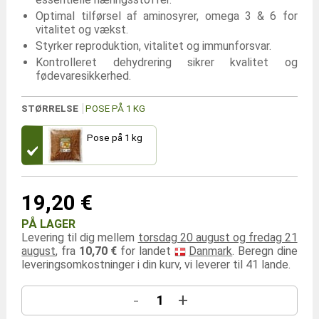
Optimal tilførsel af aminosyrer, omega 3 & 6 for
vitalitet og vækst.
Styrker reproduktion, vitalitet og immunforsvar.
Kontrolleret dehydrering sikrer kvalitet og
fødevaresikkerhed.
STØRRELSE
POSE PÅ 1 KG
Pose på 1 kg
19,20 €
PÅ LAGER
Levering til dig mellem
torsdag 20 august og fredag 21
august
, fra
10,70 €
for landet
Danmark
. Beregn dine
leveringsomkostninger i din kurv, vi leverer til 41 lande.
-
+