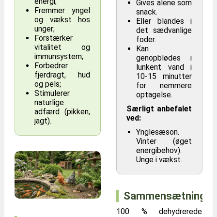
energi;
Gives alene som
Fremmer yngel
snack.
og vækst hos
Eller blandes i
unger;
det sædvanlige
Forstærker
foder.
vitalitet og
Kan
immunsystem;
genopblødes i
Forbedrer
lunkent vand i
fjerdragt, hud
10-15 minutter
og pels;
for nemmere
Stimulerer
optagelse.
naturlige
Særligt anbefalet
adfærd (pikken,
ved:
jagt).
Ynglesæson.
Vinter (øget
energibehov).
Unge i vækst.
Sammensætning
100 % dehydrerede