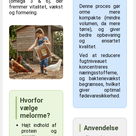
(omega 3 & 6), der
Denne proces gør
fremmer vitalitet, vækst
orme mere
og formering.
kompakte (mindre
volumen, da mere
tørre), og giver
bedre opbevaring
og ensartet
kvalitet.
Ved at reducere
fugtniveauet
koncentreres
næringsstofferne,
og bakterievækst
begrænses, hvilket
giver optimal
fødevaresikkerhed.
Hvorfor
vælge
melorme?
Højt indhold af
Anvendelse
protein og