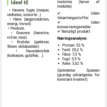
melorme (larver af
Ideel til
melbille).
• Havens fugle (mejser,
✔ Uden
rødhalse, solsorte…).
tilsætningsstoffer.
• Høns (ægproduktion,
✔ Uden
energi, trivsel).
konserveringsmidler.
• Pindsvin.
✔ Naturligt produkt
• Gnavere (hamstre,
rotter, mus).
Næringsanalyse:
• Krybdyr (gekkoer,
Protein: 55 %
firben, skildpadder).
Fedt: 30,2 %
• Havedamsfisk
Fibre: 7,3 %
(koikarper, guldfisk, ...).
Fugt: 5,5 %
Aske: 3,62 %
Oprindelse Spanien
(grundig udvælgelse for
konstant kvalitet).