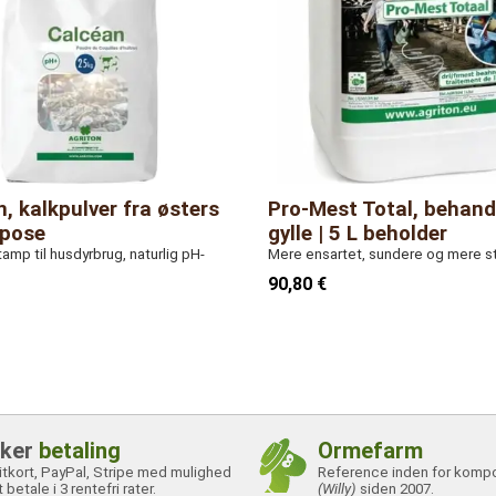
, kalkpulver fra østers
Pro-Mest Total, behand
 pose
gylle | 5 L beholder
amp til husdyrbrug, naturlig pH-
Mere ensartet, sundere og mere sta
90,80 €
kker
betaling
Ormefarm
itkort, PayPal, Stripe med mulighed
Reference inden for komp
t betale i 3 rentefri rater.
(Willy)
siden 2007.