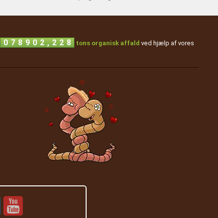
6
3
,
0
7
8
9
0
2
2
tons organisk affald
ved hjælp af vores