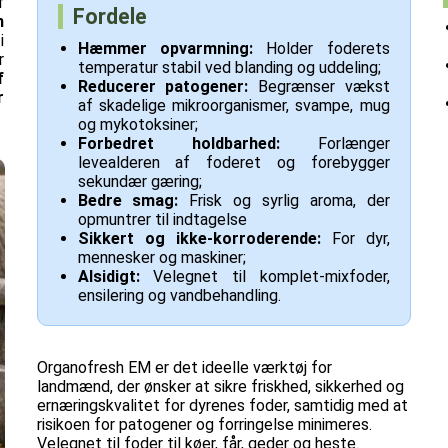
f
Fordele
n
i
Hæmmer opvarmning:
Holder foderets
r
temperatur stabil ved blanding og uddeling;
f
Reducerer patogener:
Begrænser vækst
r
af skadelige mikroorganismer, svampe, mug
og mykotoksiner;
Forbedret holdbarhed:
Forlænger
levealderen af foderet og forebygger
sekundær gæring;
Bedre smag:
Frisk og syrlig aroma, der
opmuntrer til indtagelse
Sikkert og ikke-korroderende:
For dyr,
mennesker og maskiner;
Alsidigt:
Velegnet til komplet-mixfoder,
ensilering og vandbehandling.
Organofresh EM er det ideelle værktøj for
landmænd, der ønsker at sikre friskhed, sikkerhed og
ernæringskvalitet for dyrenes foder, samtidig med at
risikoen for patogener og forringelse minimeres.
Velegnet til foder til køer, får, geder og heste.