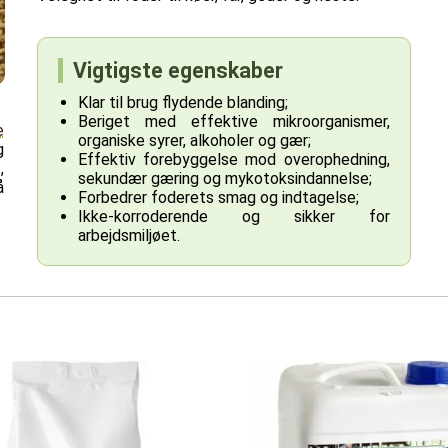
Vigtigste egenskaber
Klar til brug flydende blanding;
Beriget med effektive mikroorganismer,
e
organiske syrer, alkoholer og gær;
g
Effektiv forebyggelse mod overophedning,
,
sekundær gæring og mykotoksindannelse;
å
Forbedrer foderets smag og indtagelse;
Ikke-korroderende og sikker for
arbejdsmiljøet.
/250BIB
ag-in-box
lo