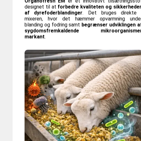
Organofresh EM
er et innovativt tilsætningssto
designet til at
forbedre kvaliteten og sikkerhede
af dyrefoderblandinger
. Det bruges direkte 
mixeren, hvor det hæmmer opvarmning unde
blanding og fodring samt
begrænser udviklingen a
sygdomsfremkaldende mikroorganisme
markant
.