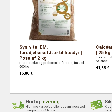
Syn-vital EM,
Calcéan
fordøjelsesstøtte til husdyr |
| 25 kg
Pose af 2 kg
Ideel vomit
balance
Præbiotiske og probiotiske fordele, fra 2 til
600 kg
41,35 €
15,80 €
Hurtig
levering
Si
Hjemme / arbejde eller opsamlingssted i
Kred
Europa og i 41 lande.
for a