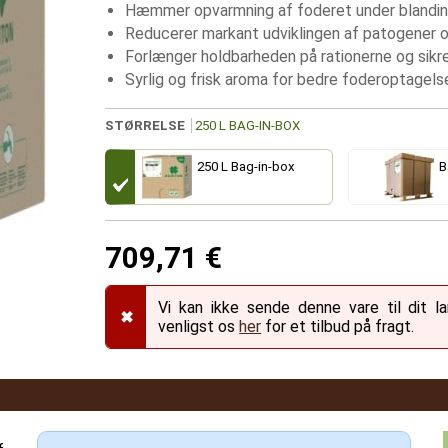
Hæmmer opvarmning af foderet under blanding
Reducerer markant udviklingen af patogener 
Forlænger holdbarheden på rationerne og sikrer
Syrlig og frisk aroma for bedre foderoptagels
STØRRELSE
250 L BAG-IN-BOX
250 L Bag-in-box
B
709,71 €
Vi kan ikke sende denne vare til dit 
✖
venligst os
her
for et tilbud på fragt.