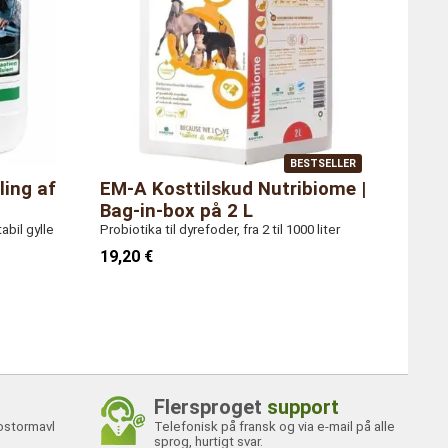
BESTSELLER
ling af
EM-A Kosttilskud Nutribiome |
Bag-in-box på 2 L
bil gylle
Probiotika til dyrefoder, fra 2 til 1000 liter
19,20 €
Flersproget
support
ostormavl
Telefonisk på fransk og via e-mail på alle
sprog, hurtigt svar.