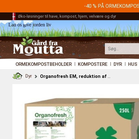
-40 % PÅ ORMEKOMPO
Øko-løsninger til have, kompost, hjem, velvære og dyr
Lad os give jorden liv
ORMEKOMPOSTBEHOLDER
KOMPOSTERE
DYR
HUS
Dyr
Organofresh EM, reduktion af patogener