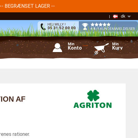
-- BEGRÆNSET LAGER --
dk
HEJ WILLY !
05 31 52 00 00
4,8
/5 KUNDEANMELDELSER
Min
Min
Konto
Kurv
ION AF
enes rationer.