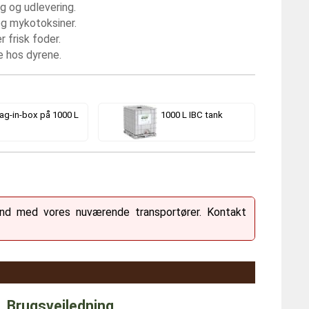
 og udlevering.
og mykotoksiner.
 frisk foder.
e hos dyrene.
ag-in-box på 1000 L
1000 L IBC tank
land med vores nuværende transportører. Kontakt
Brugsvejledning