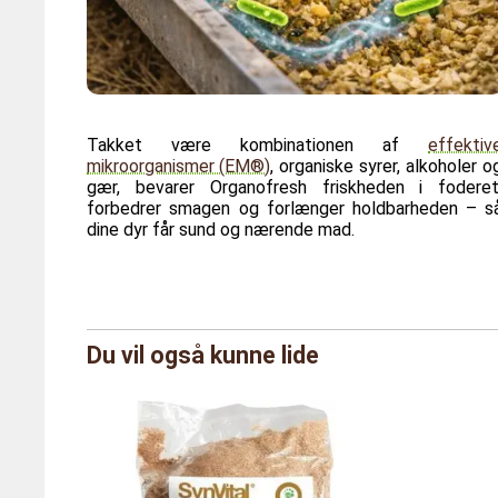
Takket være kombinationen af
effektiv
mikroorganismer (EM®)
, organiske syrer, alkoholer o
gær, bevarer Organofresh friskheden i foderet
forbedrer smagen og forlænger holdbarheden – s
dine dyr får sund og nærende mad.
Mærke
Agriton
Du vil også kunne lide
Reference
AG/ORF
StØrrelse
250 L B
Vægt
250,0 ki