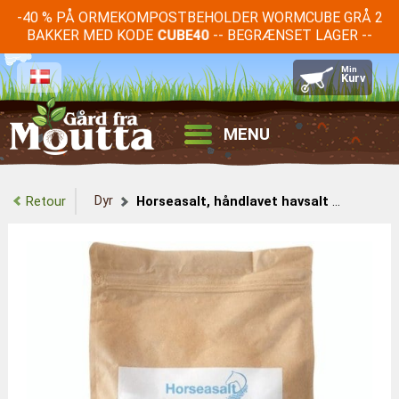
-40 % PÅ ORMEKOMPOSTBEHOLDER WORMCUBE GRÅ 2
BAKKER MED KODE
-- BEGRÆNSET LAGER --
CUBE40
MENU
Dyr
Retour
Horseasalt, håndlavet havsalt til heste