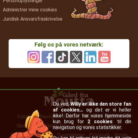
Personoplysninger
Administrer mine cookies
Juridisk Ansvarsfraskrivelse
Følg os på vores netværk:
Du ved,
Willy er ikke den store fan
af cookies…
og det er vi heller
ikke! Derfor har vores hjemmeside
Français
Deutsch
English
Italiano
Español
kun brug for
2 cookies
: til din
Nederlands
Belge (fr)
Suisse (fr)
Português
navigation og vores statistikker.
Irish (en)
Svenska
Suomalainen
Ελληνική
Polski