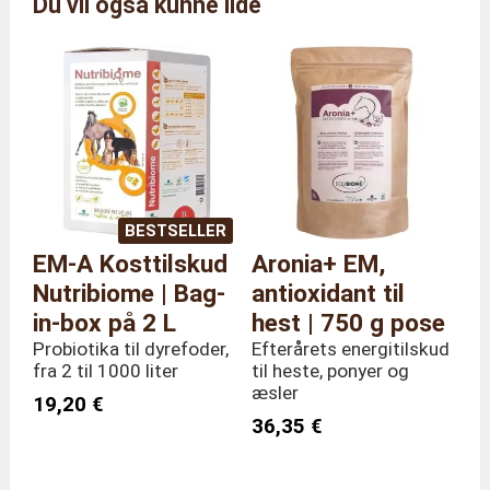
Du vil også kunne lide
Mærke
Agriton
Reference
AG/HS/5
StØrrelse
5 kg pose
Vægt
5,0 kilo
BESTSELLER
EM-A Kosttilskud
Aronia+ EM,
Nutribiome | Bag-
antioxidant til
in-box på 2 L
hest | 750 g pose
Probiotika til dyrefoder,
Efterårets energitilskud
fra 2 til 1000 liter
til heste, ponyer og
æsler
19,20 €
36,35 €