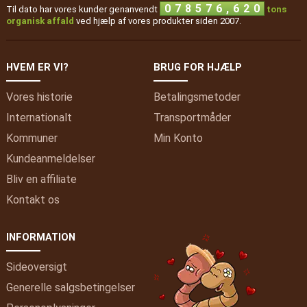
,
0
7
8
5
7
6
6
2
0
Til dato har vores kunder genanvendt
tons
organisk affald
ved hjælp af vores produkter siden 2007.
HVEM ER VI?
BRUG FOR HJÆLP
Vores historie
Betalingsmetoder
Internationalt
Transportmåder
Kommuner
Min
Konto
Kundeanmeldelser
Bliv en affiliate
Kontakt os
INFORMATION
Sideoversigt
Generelle salgsbetingelser