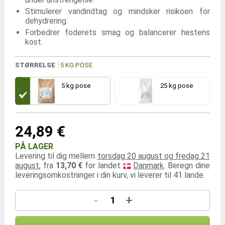
Stimulerer vandindtag og mindsker risikoen for
dehydrering.
Forbedrer foderets smag og balancerer hestens
kost.
STØRRELSE
5 KG POSE
5 kg pose
25 kg pose
24,89 €
PÅ LAGER
Levering til dig mellem
torsdag 20 august og fredag 21
august
, fra
13,70 €
for landet
Danmark
. Beregn dine
leveringsomkostninger i din kurv, vi leverer til 41 lande.
-
+