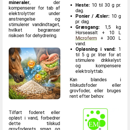
mineraler
, der
Heste:
10 til 30 g pr.
kompenserer for tab af
dag.
elektrolytter under
Ponier / Æsler:
10 g
anstrengelse og
pr. dag.
stimulerer vandindtaget,
Græsgang:
1,5 kg
hvilket begrænser
Horseasalt + 10 L
risikoen for dehydrering.
Microferm
+ 300 L
vand.
Opløsning i vand:
1
til 5 g pr. liter for at
stimulere drikkelyst
og kompensere
elektrolyttab.
Kan blandes i
tilskudsfoder eller
grovfoder, eller bruges
rent efter behov.
Tilført foderet eller
opløst i vand, forbedrer
dette tilskud
grovfoderets smag og