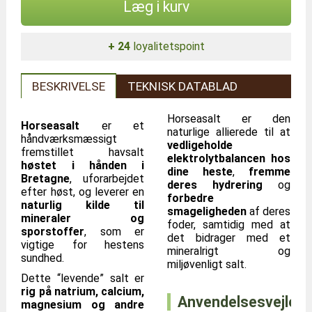
Læg i kurv
+ 24
loyalitetspoint
BESKRIVELSE
TEKNISK DATABLAD
Horseasalt er den
Horseasalt
er et
naturlige allierede til at
håndværksmæssigt
vedligeholde
fremstillet havsalt
elektrolytbalancen hos
høstet i hånden i
dine heste
,
fremme
Bretagne
, uforarbejdet
deres hydrering
og
efter høst, og leverer en
forbedre
naturlig kilde til
smageligheden
af deres
mineraler og
foder, samtidig med at
sporstoffer
, som er
det bidrager med et
vigtige for hestens
mineralrigt og
sundhed.
miljøvenligt salt.
Dette “levende” salt er
rig på natrium, calcium,
Anvendelsesvejledn
magnesium og andre