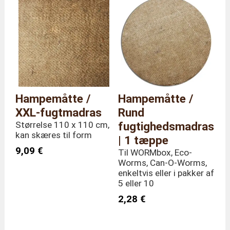
Hampemåtte /
Hampemåtte /
XXL-fugtmadras
Rund
Størrelse 110 x 110 cm,
fugtighedsmadras
kan skæres til form
| 1 tæppe
9,09 €
Til WORMbox, Eco-
Worms, Can-O-Worms,
enkeltvis eller i pakker af
5 eller 10
2,28 €