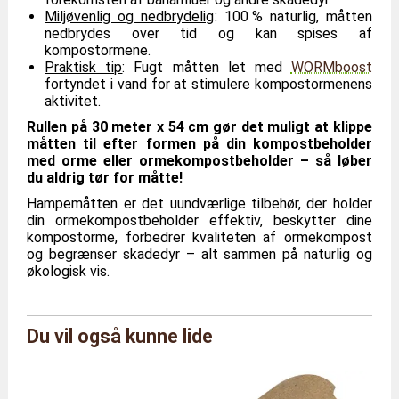
Miljøvenlig og nedbrydelig
: 100 % naturlig, måtten
nedbrydes over tid og kan spises af
kompostormene.
Praktisk tip
: Fugt måtten let med
WORMboost
fortyndet i vand for at stimulere kompostormenens
aktivitet.
Rullen på 30 meter x 54 cm gør det muligt at klippe
måtten til efter formen på din kompostbeholder
med orme eller ormekompostbeholder – så løber
du aldrig tør for måtte!
Hampemåtten er det uundværlige tilbehør, der holder
din ormekompostbeholder effektiv, beskytter dine
kompostorme, forbedrer kvaliteten af ormekompost
og begrænser skadedyr – alt sammen på naturlig og
økologisk vis.
Du vil også kunne lide
Mærke
Gård fra Moutta
Reference
TC/ROUL/30M
Samlede
Længde 47 x Dybde 47 x