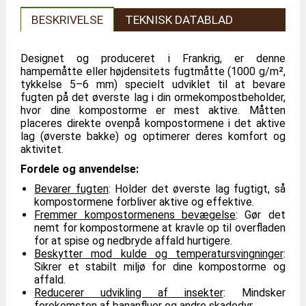
BESKRIVELSE
TEKNISK DATABLAD
Designet og produceret i Frankrig, er denne
hampemåtte eller højdensitets fugtmåtte (1000 g/m²,
tykkelse 5–6 mm) specielt udviklet til at bevare
fugten på det øverste lag i din ormekompostbeholder,
hvor dine kompostorme er mest aktive. Måtten
placeres direkte ovenpå kompostormene i det aktive
lag (øverste bakke) og optimerer deres komfort og
aktivitet.
Fordele og anvendelse:
Bevarer fugten
: Holder det øverste lag fugtigt, så
kompostormene forbliver aktive og effektive.
Fremmer kompostormenens bevægelse
: Gør det
nemt for kompostormene at kravle op til overfladen
for at spise og nedbryde affald hurtigere.
Beskytter mod kulde og temperatursvingninger
:
Sikrer et stabilt miljø for dine kompostorme og
affald.
Reducerer udvikling af insekter
: Mindsker
forekomsten af bananfluer og andre skadedyr.