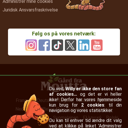
Administrer mine cookies
Juridisk Ansvarsfraskrivelse
Følg os på vores netværk:
Du ved,
Willy er ikke den store fan
af cookies…
og det er vi heller
ikke! Derfor har vores hjemmeside
Français
Deutsch
English
Italiano
Español
kun brug for
2 cookies
: til din
Nederlands
Belge (fr)
Suisse (fr)
Português
navigation og vores statistikker.
Irish (en)
Svenska
Suomalainen
Ελληνική
Polski
Du kan til enhver tid ændre dit valg
ved at klikke på linket 'Administrer
Română
Česky