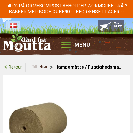
-40 % PÅ ORMEKOMPOSTBEHOLDER WORMCUBE GRÅ 2
BAKKER MED KODE
-- BEGRÆNSET LAGER --
CUBE40
MENU
Tilbehør
Retour
Hampemåtte / Fugtighedsmadras Rulle 30M