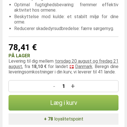
Optimal fugtighedsbevaring: fremmer effektiv
aktivitet hos ormene.
Beskyttelse mod kulde: et stabilt miljø for dine
orme.
Reducerer skadedyrsudbredelse: færre sørgemyg.
78,41 €
PÅ LAGER
Levering til dig mellem
torsdag 20 august og fredag 21
august
, fra
18,10 €
for landet
Danmark
. Beregn dine
leveringsomkostninger i din kurv, vi leverer til 41 lande.
-
+
Læg i kurv
+ 78
loyalitetspoint