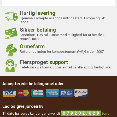
Hurtig
levering
Hjemme / arbejde eller opsamlingssted i Europa og i 41
lande.
Sikker
betaling
Kreditkort, PayPal, Stripe med mulighed for at betale i 3
rentefri rater.
Ormefarm
Reference inden for kompostormavl
(Willy)
siden 2007.
Flersproget
support
Telefonisk på fransk og via e-mail på alle sprog, hurtigt svar.
Accepterede betalingsmetoder
Lad os give jorden liv
,
0
7
9
2
0
2
0
2
8
Til dato har vores kunder genanvendt
tons